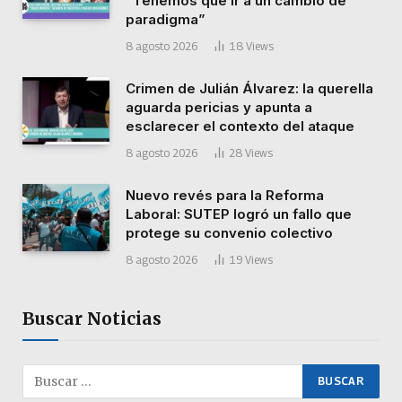
“Tenemos que ir a un cambio de
paradigma”
8 agosto 2026
18
Views
Crimen de Julián Álvarez: la querella
aguarda pericias y apunta a
esclarecer el contexto del ataque
8 agosto 2026
28
Views
Nuevo revés para la Reforma
Laboral: SUTEP logró un fallo que
protege su convenio colectivo
8 agosto 2026
19
Views
Buscar Noticias