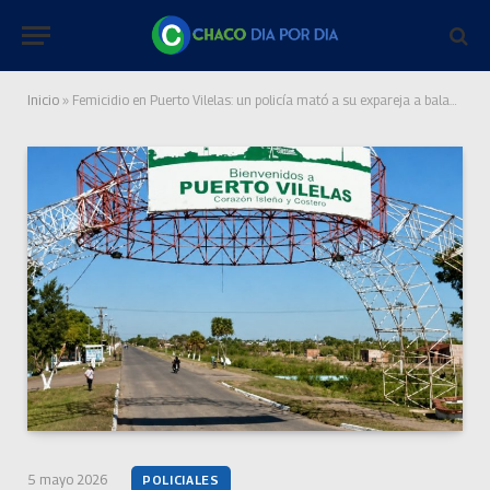
Inicio
»
Femicidio en Puerto Vilelas: un policía mató a su expareja a balazos, se enfrentó a tiros con el COE y fue herido en la cabeza
5 mayo 2026
POLICIALES