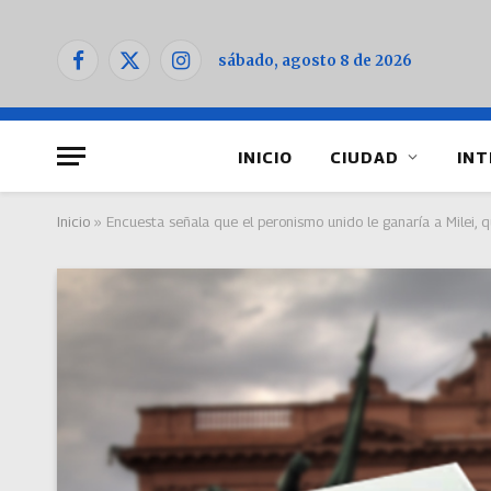
sábado, agosto 8 de 2026
Facebook
X
Instagram
(Twitter)
INICIO
CIUDAD
INT
Inicio
»
Encuesta señala que el peronismo unido le ganaría a Milei,