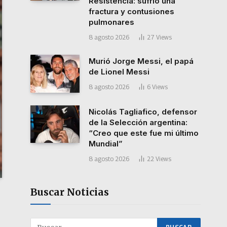
Resistencia: sufrió una
fractura y contusiones
pulmonares
8 agosto 2026
27
Views
Murió Jorge Messi, el papá
de Lionel Messi
8 agosto 2026
6
Views
Nicolás Tagliafico, defensor
de la Selección argentina:
“Creo que este fue mi último
Mundial”
8 agosto 2026
22
Views
Buscar Noticias