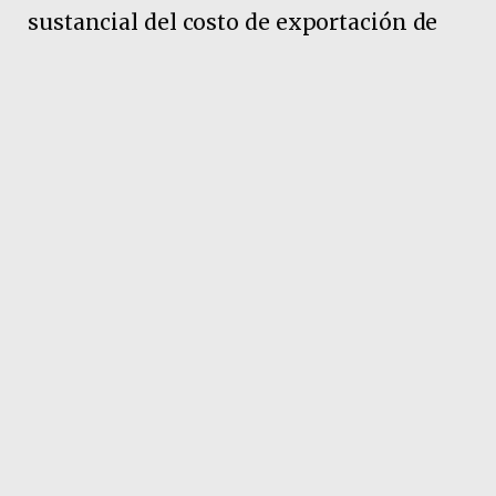
sustancial del costo de exportación de
productos forestales se concentra en el
traslado terrestre hasta los puertos de
salida, situación que impacta
directamente sobre la rentabilidad de las
empresas radicadas en la provincia.
Pubicidad