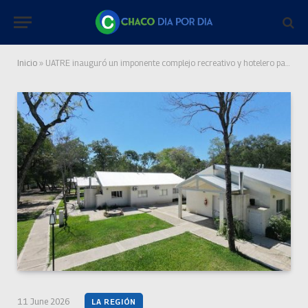
Inicio
»
UATRE inauguró un imponente complejo recreativo y hotelero para trabajadores rurales en El Paso
11 June 2026
LA REGIÓN