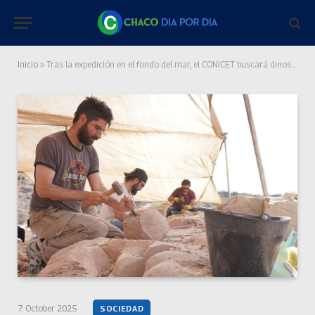
Inicio
»
Tras la expedición en el fondo del mar, el CONICET buscará dinosaurios “en vivo” en la Patagonia
7 October 2025
SOCIEDAD