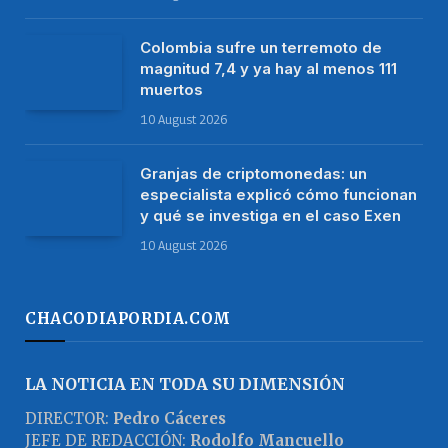
4 July 2025
INFORMACIÓN GENERAL
La morosidad creciente en
tarjetas pone en alerta a las
acciones de los bancos
El incremento de la morosidad de las tarjetas
de crédito registrado en abril que siguió en
mayo y junio, no solo pone en duda la
continuidad del consumo en los próximos
meses, sino que también podría afectar a las
acciones del sector financiero. Así lo advierte
en su último reporte la consultora Labor,
Capital and Grouth (LCG) en el cual advierte
que el problema que quedó registrado según
datos oficiales hasta el cuarto mes, tiende a