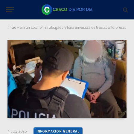
Inicio
»
Sin un colchón, ni abogado y bajo amenaza de trasladarlo: presentan hábeas corpus en favor del jubilado acusado de amenazar a Milei
4 July 2025
INFORMACIÓN GENERAL