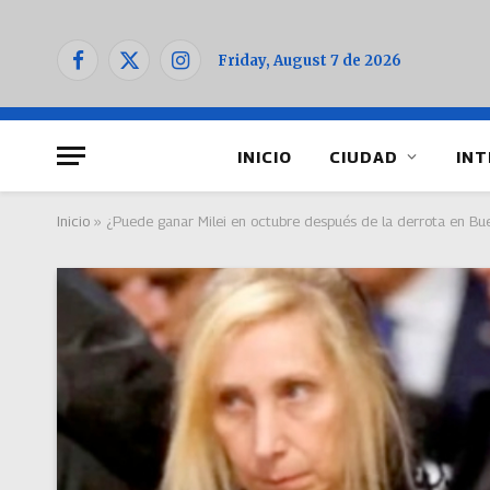
Friday, August 7 de 2026
Facebook
X
Instagram
(Twitter)
INICIO
CIUDAD
INT
Inicio
»
¿Puede ganar Milei en octubre después de la derrota en Bu