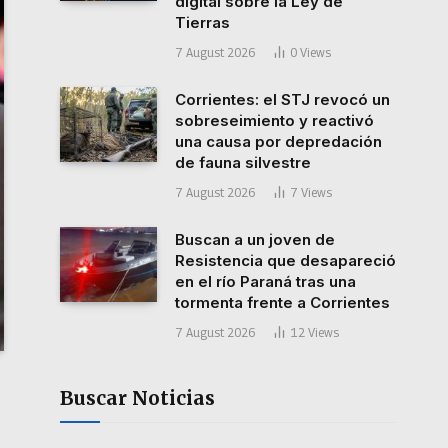
digital sobre la Ley de
Tierras
7 August 2026
0
Views
Corrientes: el STJ revocó un
sobreseimiento y reactivó
una causa por depredación
de fauna silvestre
7 August 2026
7
Views
Buscan a un joven de
Resistencia que desapareció
en el río Paraná tras una
tormenta frente a Corrientes
7 August 2026
12
Views
Buscar Noticias