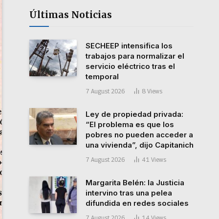
Últimas Noticias
SECHEEP intensifica los
trabajos para normalizar el
servicio eléctrico tras el
temporal
7 August 2026
8
Views
Ley de propiedad privada:
“El problema es que los
pobres no pueden acceder a
una vivienda”, dijo Capitanich
7 August 2026
41
Views
Margarita Belén: la Justicia
intervino tras una pelea
difundida en redes sociales
7 August 2026
14
Views