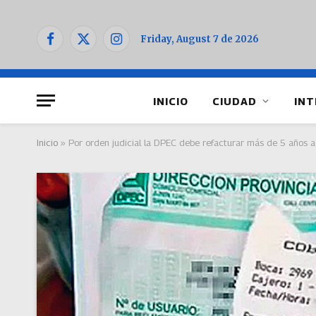
Friday, August 7 de 2026
Facebook
X
Instagram
(Twitter)
INICIO
CIUDAD
INT
Inicio
»
Por orden judicial la DPEC debe refacturar más de 5 años a 