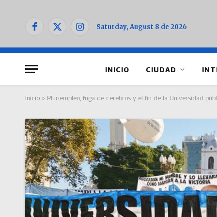
Saturday, August 8 de 2026
Facebook
X
Instagram
(Twitter)
INICIO
CIUDAD
INT
Inicio
»
Pluriempleo, fuga de cerebros y el fin de la Universidad pú