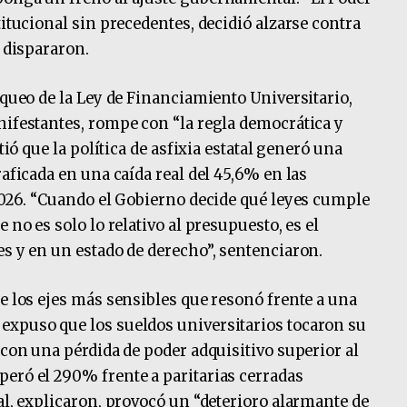
titucional sin precedentes, decidió alzarse contra
, dispararon.
oqueo de la Ley de Financiamiento Universitario,
nifestantes, rompe con “la regla democrática y
tió que la política de asfixia estatal generó una
raficada en una caída real del 45,6% en las
 2026. “Cuando el Gobierno decide qué leyes cumple
 no es solo lo relativo al presupuesto, es el
es y en un estado de derecho”, sentenciaron.
e los ejes más sensibles que resonó frente a una
expuso que los sueldos universitarios tocaron su
 con una pérdida de poder adquisitivo superior al
eró el 290% frente a paritarias cerradas
al, explicaron, provocó un “deterioro alarmante de