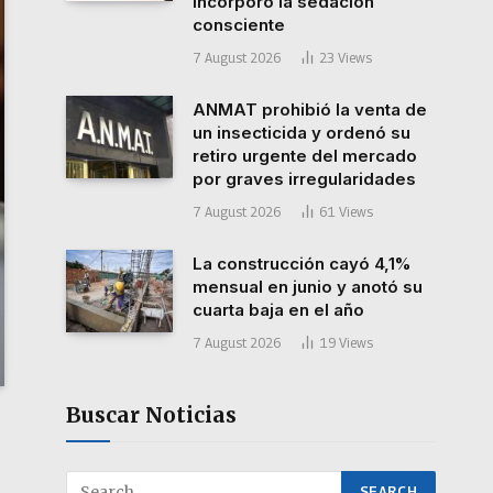
incorporó la sedación
consciente
7 August 2026
23
Views
ANMAT prohibió la venta de
un insecticida y ordenó su
retiro urgente del mercado
por graves irregularidades
7 August 2026
61
Views
La construcción cayó 4,1%
mensual en junio y anotó su
cuarta baja en el año
7 August 2026
19
Views
Buscar Noticias