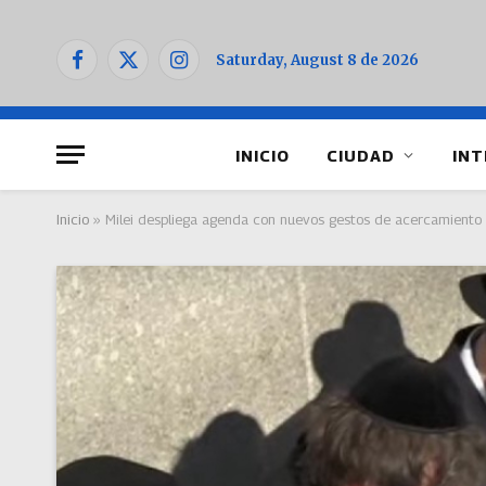
Saturday, August 8 de 2026
Facebook
X
Instagram
(Twitter)
INICIO
CIUDAD
INT
Inicio
»
Milei despliega agenda con nuevos gestos de acercamiento a