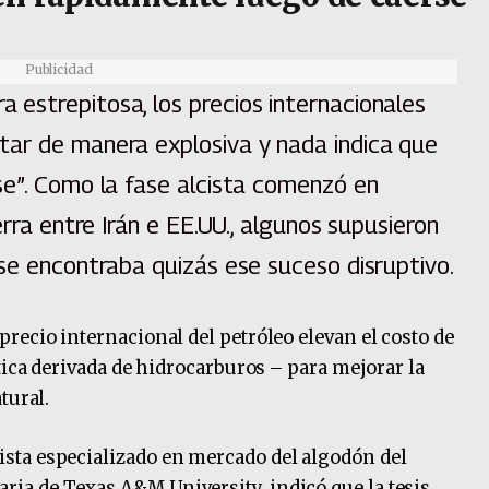
Publicidad
estrepitosa, los precios internacionales
ar de manera explosiva y nada indica que
se”. Como la fase alcista comenzó en
erra entre Irán e EE.UU., algunos supusieron
se encontraba quizás ese suceso disruptivo.
recio internacional del petróleo elevan el costo de
tica derivada de hidrocarburos – para mejorar la
tural.
sta especializado en mercado del algodón del
a de Texas A&M University, indicó que la tesis