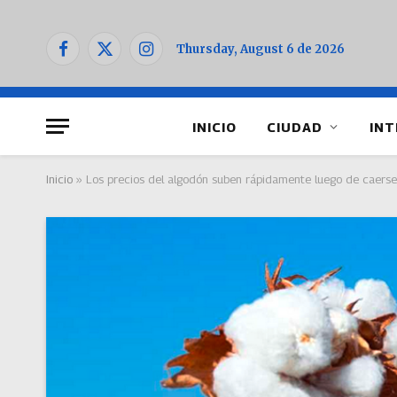
Thursday, August 6 de 2026
Facebook
X
Instagram
(Twitter)
INICIO
CIUDAD
INT
Inicio
»
Los precios del algodón suben rápidamente luego de caerse 