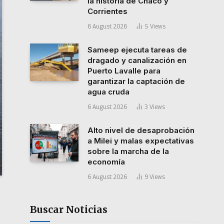
la historia de Chaco y
Corrientes
6 August 2026
5
Views
Sameep ejecuta tareas de
dragado y canalización en
Puerto Lavalle para
garantizar la captación de
agua cruda
6 August 2026
3
Views
Alto nivel de desaprobación
a Milei y malas expectativas
sobre la marcha de la
economía
6 August 2026
9
Views
Buscar Noticias