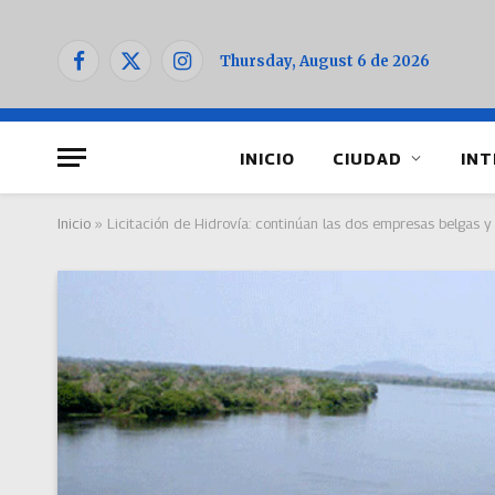
Thursday, August 6 de 2026
Facebook
X
Instagram
(Twitter)
INICIO
CIUDAD
INT
Inicio
»
Licitación de Hidrovía: continúan las dos empresas belgas y