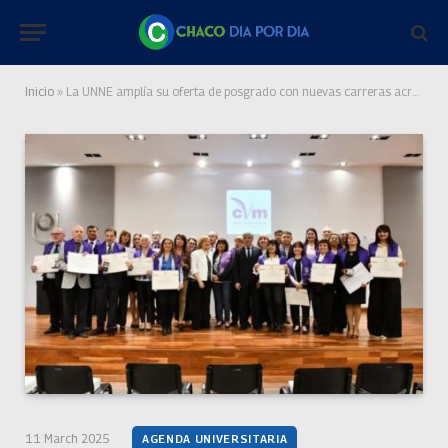
Inicio
»
La UNNE amplía su oferta de posgrado con nuevas carreras acreditadas por CONEAU
11 March 2025
AGENDA UNIVERSITARIA