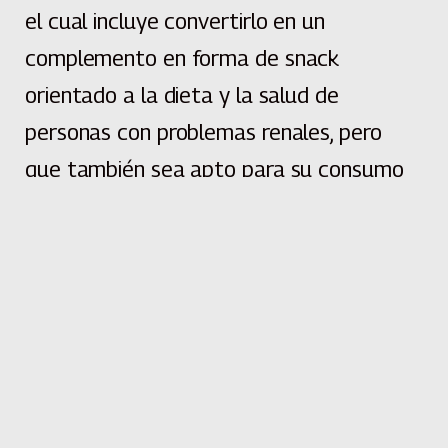
el cual incluye convertirlo en un
complemento en forma de snack
orientado a la dieta y la salud de
personas con problemas renales, pero
que también sea apto para su consumo
por el público en general.
En términos productivos, cada año el
mango misionero afronta algunas
dificultades en su cadena de
comercialización. En este escenario, el
proyecto de investigación involucra a la
innovación y la ciencia como aliados