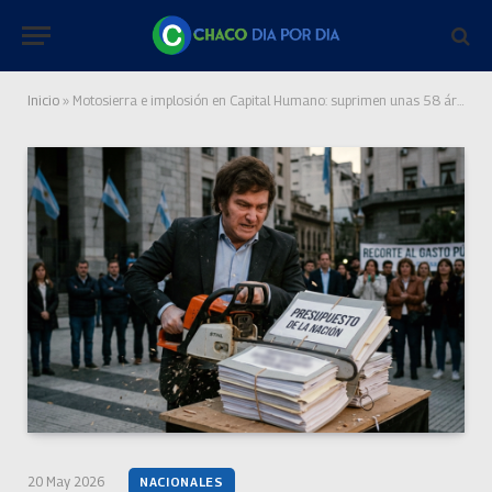
Inicio
»
Motosierra e implosión en Capital Humano: suprimen unas 58 áreas y otras 42 se unificarán o degradarán
20 May 2026
NACIONALES