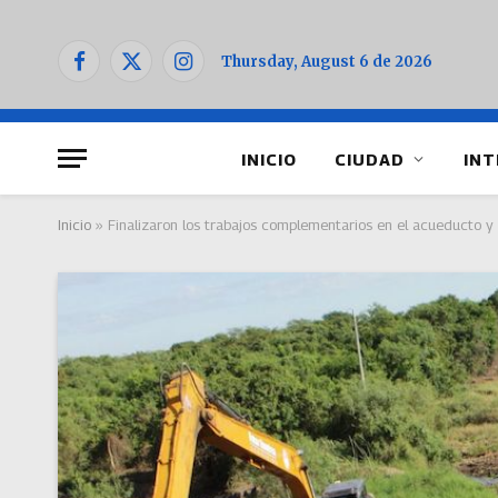
Thursday, August 6 de 2026
Facebook
X
Instagram
(Twitter)
INICIO
CIUDAD
INT
Inicio
»
Finalizaron los trabajos complementarios en el acueducto y 