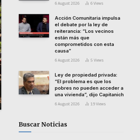
6 August 2026
6
Views
Acción Comunitaria impulsa
el debate por la ley de
reiterancia: “Los vecinos
están más que
comprometidos con esta
causa”
6 August 2026
5
Views
Ley de propiedad privada:
“El problema es que los
pobres no pueden acceder a
una vivienda”, dijo Capitanich
6 August 2026
19
Views
Buscar Noticias