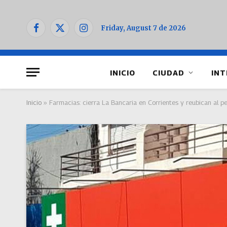
Friday, August 7 de 2026
Facebook
X
Instagram
(Twitter)
INICIO
CIUDAD
INT
Inicio
»
Farmacias: cierra La Bancaria en Corrientes y reubican al p