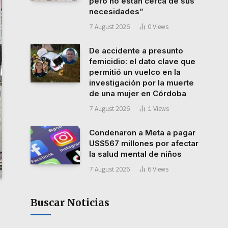
pero no están cerca de sus
necesidades”
7 August 2026
0
Views
De accidente a presunto
femicidio: el dato clave que
permitió un vuelco en la
investigación por la muerte
de una mujer en Córdoba
7 August 2026
1
Views
Condenaron a Meta a pagar
US$567 millones por afectar
la salud mental de niños
7 August 2026
6
Views
Buscar Noticias