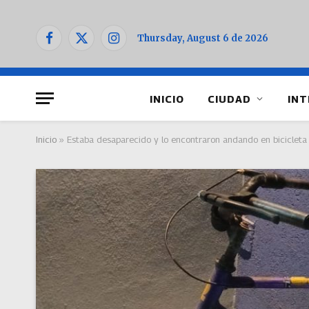
Thursday, August 6 de 2026
Facebook
X
Instagram
(Twitter)
INICIO
CIUDAD
INT
Inicio
»
Estaba desaparecido y lo encontraron andando en bicicleta