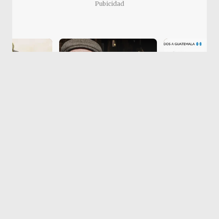
Pubicidad
Los talleres, considerados “el corazón del
encuentro”, se desarrollarán en 16