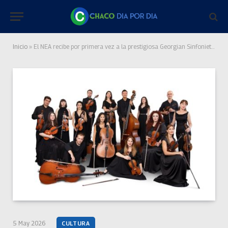
Inicio
»
El NEA recibe por primera vez a la prestigiosa Georgian Sinfonietta
5 May 2026
CULTURA