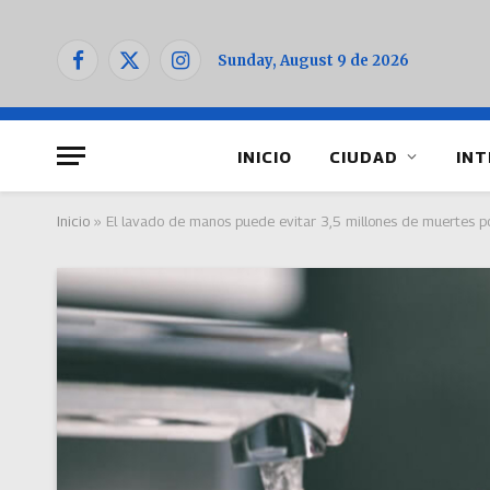
Sunday, August 9 de 2026
Facebook
X
Instagram
(Twitter)
INICIO
CIUDAD
INT
Inicio
»
El lavado de manos puede evitar 3,5 millones de muertes po