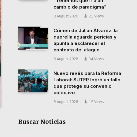
“Tenemos que ir a un
cambio de paradigma”
8 August 2026
21
Views
Crimen de Julián Álvarez: la
querella aguarda pericias y
apunta a esclarecer el
contexto del ataque
8 August 2026
34
Views
Nuevo revés para la Reforma
Laboral: SUTEP logró un fallo
que protege su convenio
colectivo
8 August 2026
19
Views
Buscar Noticias