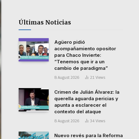
Últimas Noticias
Agüero pidió
acompañamiento opositor
para Chaco Invierte:
“Tenemos que ir a un
cambio de paradigma”
8 August 2026
21
Views
Crimen de Julián Álvarez: la
querella aguarda pericias y
apunta a esclarecer el
contexto del ataque
8 August 2026
34
Views
Nuevo revés para la Reforma