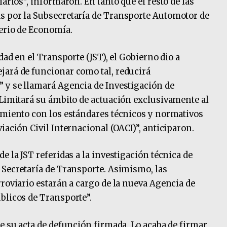
arios”, informaron. En tanto que el resto de las
s por la Subsecretaría de Transporte Automotor de
terio de Economía.
dad en el Transporte (JST), el Gobierno dio a
jará de funcionar como tal, reducirá
 y se llamará Agencia de Investigación de
“Limitará su ámbito de actuación exclusivamente al
imiento con los estándares técnicos y normativos
iación Civil Internacional (OACI)”, anticiparon.
e la JST referidas a la investigación técnica de
 Secretaría de Transporte. Asimismo, las
rroviario estarán a cargo de la nueva Agencia de
blicos de Transporte”.
e su acta de defunción firmada. Lo acaba de firmar