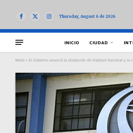
Thursday, August 6 de 2026
Facebook
X
Instagram
(Twitter)
INICIO
CIUDAD
INT
Inicio
»
El Gobierno anunció la disolución de Vialidad Nacional y la