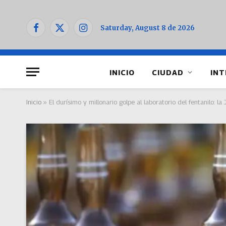
Saturday, August 8 de 2026
Facebook
X
Instagram
(Twitter)
INICIO
CIUDAD
INT
Inicio
»
El durísimo y millonario golpe al laboratorio del fentanilo: la