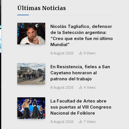
Últimas Noticias
Nicolás Tagliafico, defensor
de la Selección argentina:
“Creo que este fue mi último
Mundial”
8 August 2026
0
Views
En Resistencia, fieles a San
Cayetano honraron al
patrono del trabajo
8 August 2026
4
Views
La Facultad de Artes abre
sus puertas al VIII Congreso
Nacional de Folklore
8 August 2026
7
Views