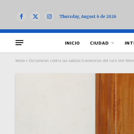
Thursday, August 6 de 2026
Facebook
X
Instagram
(Twitter)
INICIO
CIUDAD
INT
Inicio
»
Dictaminan contra las salidas transitorias del cura Von We