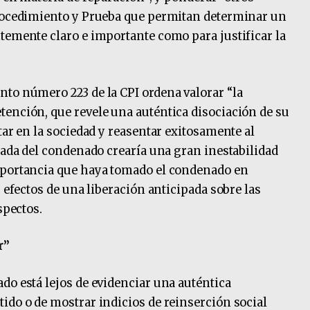
Procedimiento y Prueba que permitan determinar un
temente claro e importante como para justificar la
to número 223 de la CPI ordena valorar “la
ención, que revele una auténtica disociación de su
tar en la sociedad y reasentar exitosamente al
ipada del condenado crearía una gran inestabilidad
mportancia que haya tomado el condenado en
s efectos de una liberación anticipada sobre las
spectos.
r”
do está lejos de evidenciar una auténtica
ido o de mostrar indicios de reinserción social