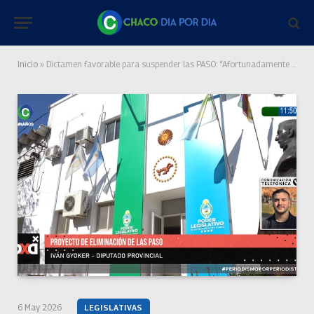
Inicio
»
Dictamen favorable para suspender las PASO: “Afortunadamente podemos avanzar con esto que es una carga para la ciudadanía”
6 May 2026
LEGISLATIVAS