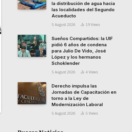
la distribución de agua hacia
las localidades del Segundo
Acueducto
5 August 2026
19
Views
Sueños Compartidos: la UIF
pidió 6 años de condena
para Julio De Vido, José
López y los hermanos
Schoklender
5 August 2026
4
Views
Derecho impulsa las
Jornadas de Capacitación en
torno a la Ley de
Modernización Laboral
5 August 2026
5
Views