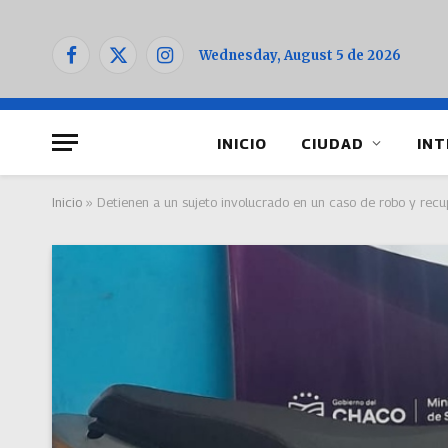
Wednesday, August 5 de 2026
Facebook
X
Instagram
(Twitter)
INICIO
CIUDAD
INT
Inicio
»
Detienen a un sujeto involucrado en un caso de robo y rec