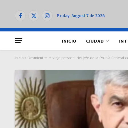
Friday, August 7 de 2026
Facebook
X
Instagram
(Twitter)
INICIO
CIUDAD
INT
Inicio
»
Desmienten el viaje personal del jefe de la Policía Federal c