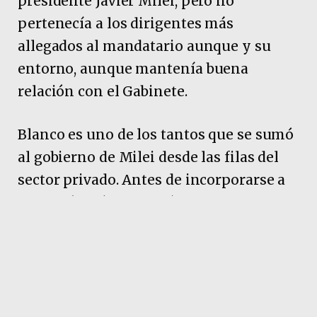
presidente Javier Milei, pero no
pertenecía a los dirigentes más
allegados al mandatario aunque y su
entorno, aunque mantenía buena
relación con el Gabinete.
Blanco es uno de los tantos que se sumó
al gobierno de Milei desde las filas del
sector privado. Antes de incorporarse a
la gestión pública había pasado por
Swiss Medical y The Exxel Group.
También fue presidente de IDEA y
coordinador del Foro de Convergencia
Empresarial (FCE).