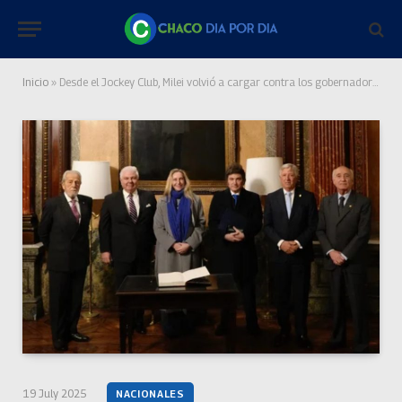
Inicio
»
Desde el Jockey Club, Milei volvió a cargar contra los gobernadores: “Son unos perversos”
19 July 2025
NACIONALES