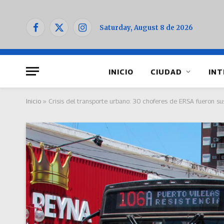
Saturday, August 8 de 2026
Facebook
X
Instagram
(Twitter)
INICIO
CIUDAD
INT
Inicio
»
Crisis del transporte urbano: 30 choferes de ERSA fueron s