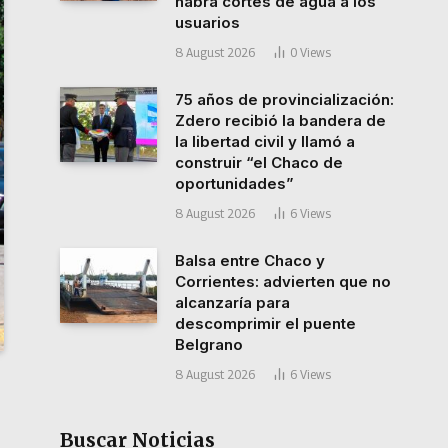
habrá cortes de agua a los
usuarios
8 August 2026
0
Views
75 años de provincialización:
Zdero recibió la bandera de
la libertad civil y llamó a
construir “el Chaco de
oportunidades”
8 August 2026
6
Views
Balsa entre Chaco y
Corrientes: advierten que no
alcanzaría para
descomprimir el puente
Belgrano
8 August 2026
6
Views
Buscar Noticias