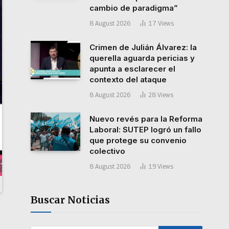
cambio de paradigma”
8 August 2026
17
Views
Crimen de Julián Álvarez: la
querella aguarda pericias y
apunta a esclarecer el
contexto del ataque
8 August 2026
28
Views
Nuevo revés para la Reforma
Laboral: SUTEP logró un fallo
que protege su convenio
colectivo
8 August 2026
19
Views
Buscar Noticias