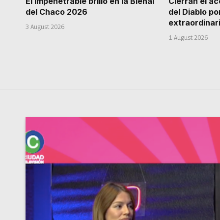
El Impenetrable brilló en la Bienal
Cierran el a
del Chaco 2026
del Diablo po
extraordinar
3 August 2026
1 August 2026