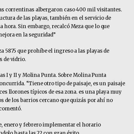
as correntinas albergaron caso 400 mil visitantes.
uctura de las playas, también en el servicio de
a hora. Sin embargo, recalcó Meza que lo que
mejora en la seguridad”
a 5875 que prohíbe el ingreso a las playas de
 de vidrio.
nas I y II y Molina Punta. Sobre Molina Punta
ncurrida. “Tiene otro tipo de paisaje, es un paisaje
ces llorones típicos de esa zona. es una playa muy
os de los barrios cercano que quizás por ahí no
 comentó.
e, enero y febrero implementar el horario
ándolo hasta las 22 con gran éxito.