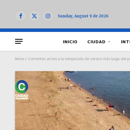
Sunday, August 9 de 2026
Facebook
X
Instagram
(Twitter)
INICIO
CIUDAD
INT
Inicio
»
Corrientes arranca la temporada de verano más larga del pa