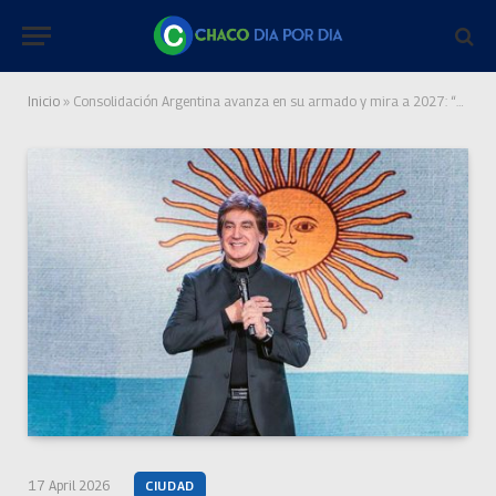
Inicio
»
Consolidación Argentina avanza en su armado y mira a 2027: “El apoyo a Dante Gebel ya se está viendo en todo el país”
17 April 2026
CIUDAD