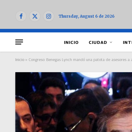
Thursday, August 6 de 2026
Facebook
X
Instagram
(Twitter)
INICIO
CIUDAD
INT
Inicio
»
Congreso: Benegas Lynch mandó una patota de asesores a a