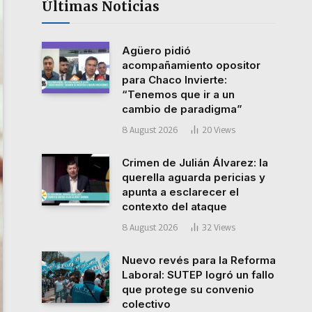
Últimas Noticias
Agüero pidió
acompañamiento opositor
para Chaco Invierte:
“Tenemos que ir a un
cambio de paradigma”
8 August 2026
20
Views
Crimen de Julián Álvarez: la
querella aguarda pericias y
apunta a esclarecer el
contexto del ataque
8 August 2026
32
Views
Nuevo revés para la Reforma
Laboral: SUTEP logró un fallo
que protege su convenio
colectivo