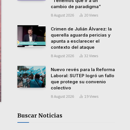
“Tenemos que ir a un
cambio de paradigma”
8 August 2026
20
Views
Crimen de Julián Álvarez: la
querella aguarda pericias y
apunta a esclarecer el
contexto del ataque
8 August 2026
32
Views
Nuevo revés para la Reforma
Laboral: SUTEP logró un fallo
que protege su convenio
colectivo
8 August 2026
19
Views
Buscar Noticias