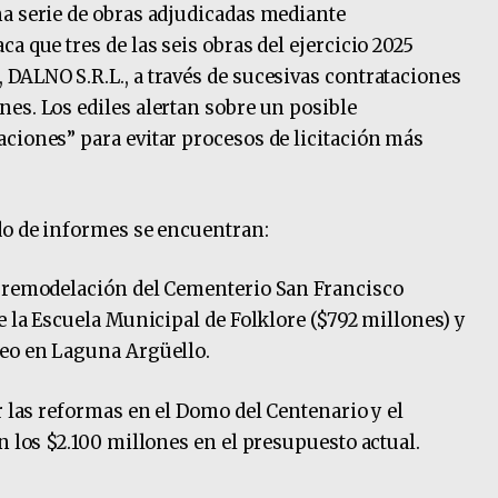
a serie de obras adjudicadas mediante
a que tres de las seis obras del ejercicio 2025
DALNO S.R.L., a través de sucesivas contrataciones
es. Los ediles alertan sobre un posible
ciones” para evitar procesos de licitación más
do de informes se encuentran:
a remodelación del Cementerio San Francisco
e la Escuela Municipal de Folklore ($792 millones) y
reo en Laguna Argüello.
r las reformas en el Domo del Centenario y el
n los $2.100 millones en el presupuesto actual.