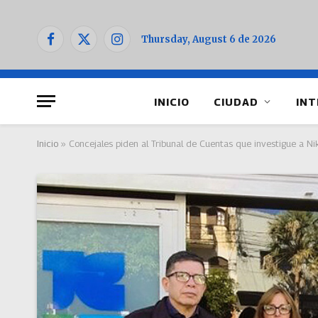
Thursday, August 6 de 2026
Facebook
X
Instagram
(Twitter)
INICIO
CIUDAD
INT
Inicio
»
Concejales piden al Tribunal de Cuentas que investigue a N