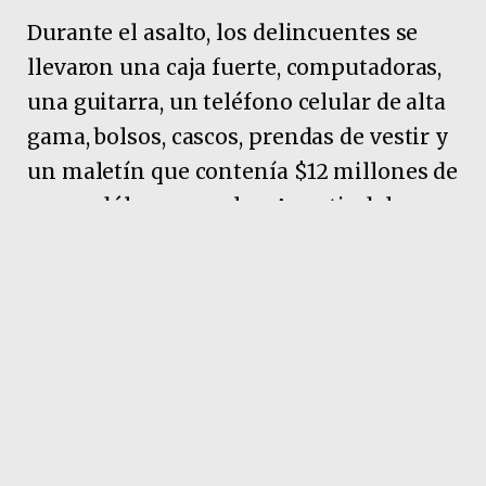
Durante el asalto, los delincuentes se
llevaron una caja fuerte, computadoras,
una guitarra, un teléfono celular de alta
gama, bolsos, cascos, prendas de vestir y
un maletín que contenía $12 millones de
pesos, dólares y reales. A partir del
análisis de cámaras de seguridad y
declaraciones testimoniales, los
investigadores lograron identificar al
presunto líder del grupo, un hombre con
amplio prontuario por hechos delictivos
similares.
Con autorización judicial, se realizaron