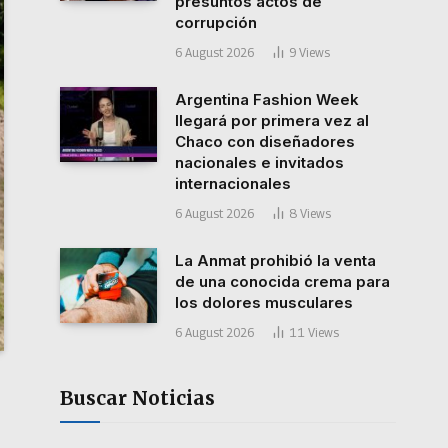
presuntos actos de
corrupción
6 August 2026
9
Views
Argentina Fashion Week
llegará por primera vez al
Chaco con diseñadores
nacionales e invitados
internacionales
6 August 2026
8
Views
La Anmat prohibió la venta
de una conocida crema para
los dolores musculares
6 August 2026
11
Views
Buscar Noticias