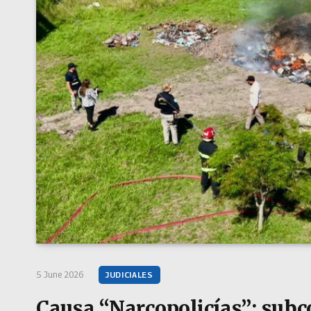
5 June 2026
JUDICIALES
Causa “Narcopolicías”: subc