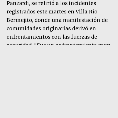
Panzardi, se refirió a los incidentes
registrados este martes en Villa Río
Bermejito, donde una manifestación de
comunidades originarias derivó en
enfrentamientos con las fuerzas de
seguridad. “Fue un enfrentamiento muy
triste, muy doloroso, de pobres contra
pobres, de trabajadores”, expresó en
diálogo con
CIUDAD TV
.
La jefa comunal sostuvo que “hay
muchos heridos, más de 60 de los
Pueblos Originarios, y también policías
lastimados”. Agregó que “según