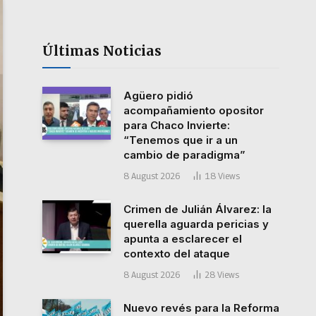
Últimas Noticias
Agüero pidió
acompañamiento opositor
para Chaco Invierte:
“Tenemos que ir a un
cambio de paradigma”
8 August 2026
18
Views
Crimen de Julián Álvarez: la
querella aguarda pericias y
apunta a esclarecer el
contexto del ataque
8 August 2026
28
Views
Nuevo revés para la Reforma