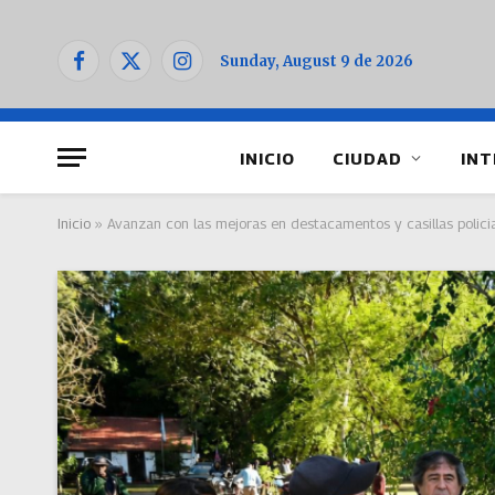
Sunday, August 9 de 2026
Facebook
X
Instagram
(Twitter)
INICIO
CIUDAD
INT
Inicio
»
Avanzan con las mejoras en destacamentos y casillas polici