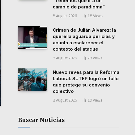
“Tenemos que ir a un
cambio de paradigma”
8 August 2026
18
Views
Crimen de Julián Álvarez: la
querella aguarda pericias y
apunta a esclarecer el
contexto del ataque
8 August 2026
28
Views
Nuevo revés para la Reforma
Laboral: SUTEP logró un fallo
que protege su convenio
colectivo
8 August 2026
19
Views
Buscar Noticias