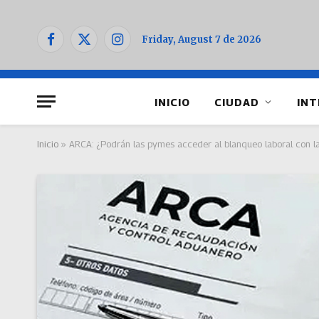
Friday, August 7 de 2026
Facebook
X
Instagram
(Twitter)
INICIO
CIUDAD
INT
Inicio
»
ARCA: ¿Podrán las pymes acceder al blanqueo laboral con l