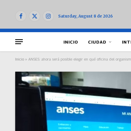
Saturday, August 8 de 2026
Facebook
X
Instagram
(Twitter)
INICIO
CIUDAD
INT
Inicio
»
ANSES: ahora será posible elegir en qué oficina del organis