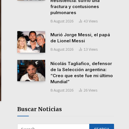
Resistencia: sufrió una
fractura y contusiones
pulmonares
8 August 2026
43
Views
Murió Jorge Messi, el papá
de Lionel Messi
8 August 2026
13
Views
Nicolás Tagliafico, defensor
de la Selección argentina:
“Creo que este fue mi último
Mundial”
8 August 2026
26
Views
Buscar Noticias