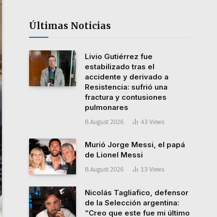
Últimas Noticias
Livio Gutiérrez fue
estabilizado tras el
accidente y derivado a
Resistencia: sufrió una
fractura y contusiones
pulmonares
8 August 2026
43
Views
Murió Jorge Messi, el papá
de Lionel Messi
8 August 2026
13
Views
Nicolás Tagliafico, defensor
de la Selección argentina:
“Creo que este fue mi último