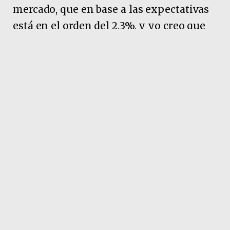
mercado, que en base a las expectativas
está en el orden del 2,3%, y yo creo que
debiera venir en torno a eso, con lo cual,
va a ser el más bajo nuestro”, celebró el
funcionario nacional sobre el índice que
difundirá el INDEC.
Pubicidad