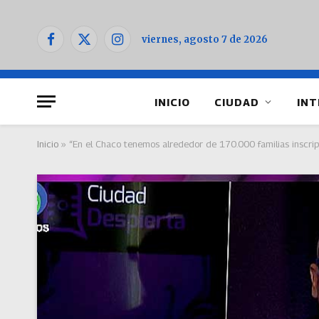
viernes, agosto 7 de 2026
Facebook
X
Instagram
(Twitter)
INICIO
CIUDAD
INT
Inicio
»
“En el Chaco tenemos alrededor de 170.000 familias inscript