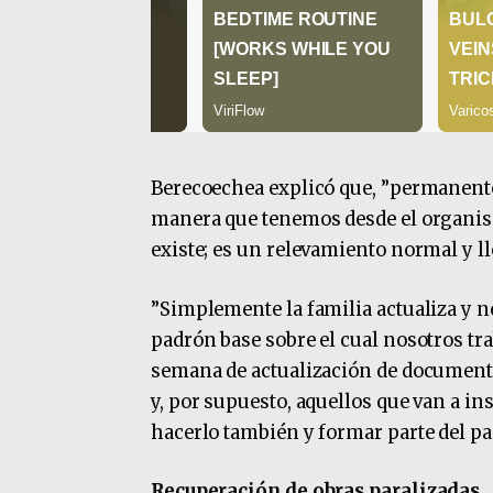
Berecoechea explicó que, ”permanente 
manera que tenemos desde el organism
existe; es un relevamiento normal y l
”Simplemente la familia actualiza y n
padrón base sobre el cual nosotros tr
semana de actualización de documenta
y, por supuesto, aquellos que van a in
hacerlo también y formar parte del pad
Recuperación de obras paralizadas