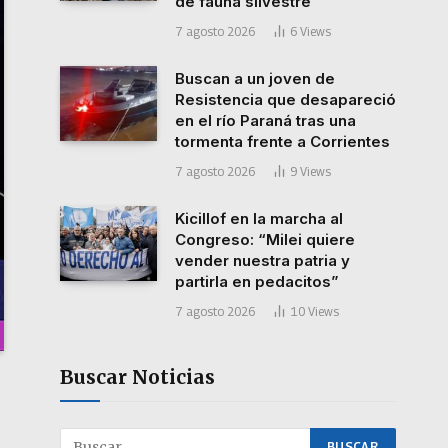
de fauna silvestre
7 agosto 2026
6
Views
Buscan a un joven de
Resistencia que desapareció
en el río Paraná tras una
tormenta frente a Corrientes
7 agosto 2026
9
Views
Kicillof en la marcha al
Congreso: “Milei quiere
vender nuestra patria y
partirla en pedacitos”
7 agosto 2026
10
Views
Buscar Noticias