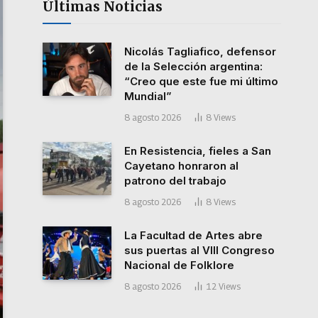
Últimas Noticias
Nicolás Tagliafico, defensor
de la Selección argentina:
“Creo que este fue mi último
Mundial”
8 agosto 2026
8
Views
En Resistencia, fieles a San
Cayetano honraron al
patrono del trabajo
8 agosto 2026
8
Views
La Facultad de Artes abre
sus puertas al VIII Congreso
Nacional de Folklore
8 agosto 2026
12
Views