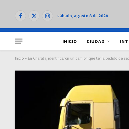
sábado, agosto 8 de 2026
Facebook
X
Instagram
(Twitter)
INICIO
CIUDAD
INT
Inicio
»
En Charata, identificaron un camión que tenía pedido de se