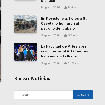
Mundial”
8 agosto 2026
8
Views
En Resistencia, fieles a San
Cayetano honraron al
patrono del trabajo
8 agosto 2026
9
Views
La Facultad de Artes abre
sus puertas al VIII Congreso
Nacional de Folklore
8 agosto 2026
12
Views
Buscar Noticias