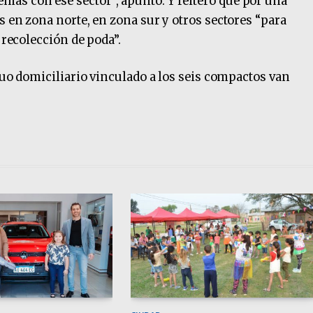
as con ese sector”, apuntó. Y reiteró que por una
s en zona norte, en zona sur y otros sectores “para
 recolección de poda”.
iduo domiciliario vinculado a los seis compactos van