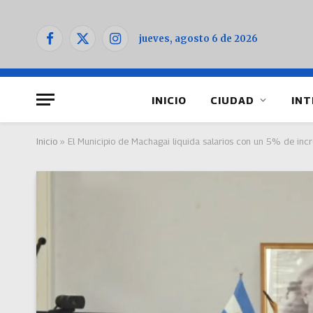
jueves, agosto 6 de 2026
Facebook
X
Instagram
(Twitter)
INICIO
CIUDAD
INT
Inicio
»
El Municipio de Machagai liquida salarios con un 5% de in