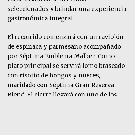
seleccionados y brindar una experiencia
gastronómica integral.
El recorrido comenzará con un raviolón
de espinaca y parmesano acompañado
por Séptima Emblema Malbec. Como
plato principal se servirá lomo braseado
con risotto de hongos y nueces,
maridado con Séptima Gran Reserva
Blend. El cierre llegará con uno de los
grandes clásicos de la repostería
italiana: tiramisú tradicional,
acompañado por el espumante Anna de
Codorníu Ice On The Rocks.