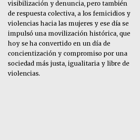
visibilización y denuncia, pero también
de respuesta colectiva, a los femicidios y
violencias hacia las mujeres y ese día se
impulsó una movilización histórica, que
hoy se ha convertido en un día de
concientización y compromiso por una
sociedad más justa, igualitaria y libre de
violencias.
En el marco de los 11 años de ese primer
#NiUnaMenos la Casa del Encuentro
publicó un nuevo Informe del
Observatorio de Femicidios en Argentina
“Adriana Marisel Zambrano” y,