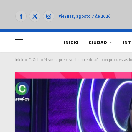
viernes, agosto 7 de 2026
Facebook
X
Instagram
(Twitter)
INICIO
CIUDAD
INT
Inicio
»
El Guido Miranda prepara el cierre de año con propuestas lo