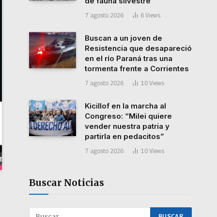
de fauna silvestre
7 agosto 2026
6
Views
Buscan a un joven de
Resistencia que desapareció
en el río Paraná tras una
tormenta frente a Corrientes
7 agosto 2026
10
Views
Kicillof en la marcha al
Congreso: “Milei quiere
vender nuestra patria y
partirla en pedacitos”
7 agosto 2026
10
Views
Buscar Noticias