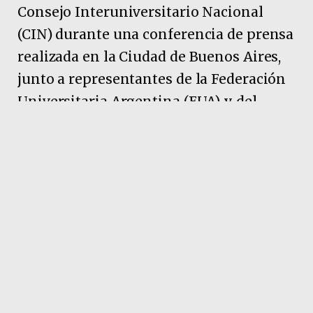
Consejo Interuniversitario Nacional
(CIN) durante una conferencia de prensa
realizada en la Ciudad de Buenos Aires,
junto a representantes de la Federación
Universitaria Argentina (FUA) y del
Frente Sindical de las Universidades
Nacionales. Allí, uno de los principales
oradores fue el rector de la Universidad
Nacional de Rosario, Franco Bartolacci,
quien advirtió sobre la gravedad de la
situación que atraviesa el sector.
Pubicidad