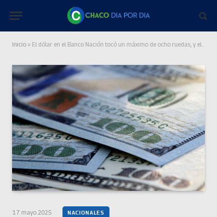
Inicio
»
El dólar en el Banco Nación tocó un máximo de ocho ruedas, y el “tarjeta” volvió a superar
17 mayo 2025
NACIONALES